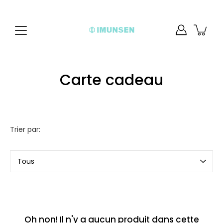
Aller
au
contenu
Carte cadeau
Trier par:
Trier
par
Oh non! Il n'y a aucun produit dans cette