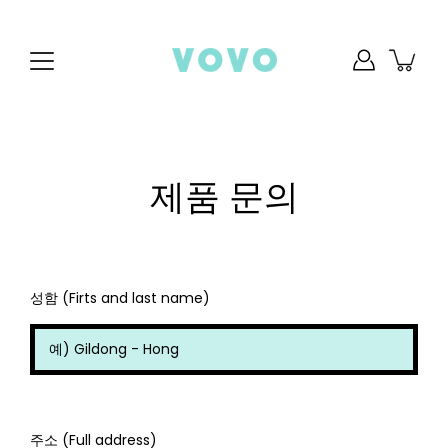
saltar
al
contenido
제품 문의
성함 (Firts and last name)
주소 (Full address)