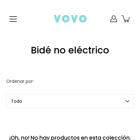
saltar
al
contenido
Bidé no eléctrico
Ordenar por:
Ordenar
por
¡Oh, no! No hay productos en esta colección.