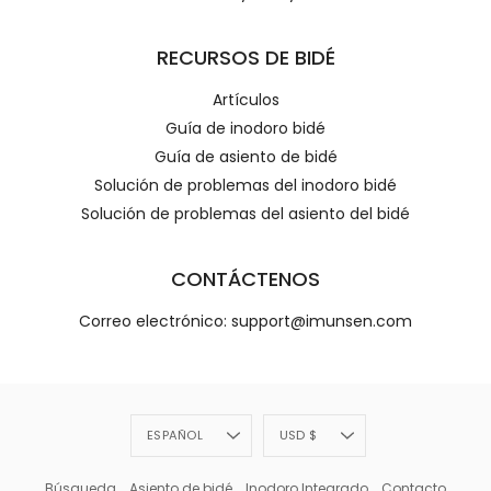
RECURSOS DE BIDÉ
Artículos
Guía de inodoro bidé
Guía de asiento de bidé
Solución de problemas del inodoro bidé
Solución de problemas del asiento del bidé
CONTÁCTENOS
Correo electrónico: support@imunsen.com
Idioma
Divisa
ESPAÑOL
USD $
Búsqueda
Asiento de bidé
Inodoro Integrado
Contacto